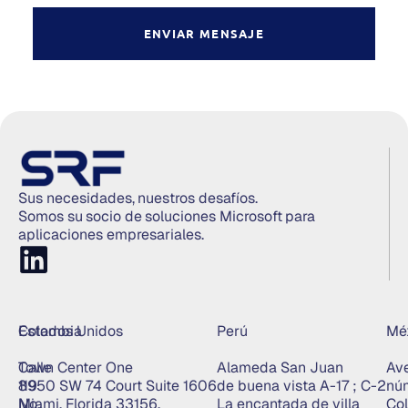
ENVIAR MENSAJE
Sus necesidades, nuestros desafíos.
Somos su socio de soluciones Microsoft para
aplicaciones empresariales.
Colombia
Estados Unidos
Perú
Mé
Calle
Town Center One
Alameda San Juan
Ave
119
8950 SW 74 Court Suite 1606
de buena vista A-17 ; C-2
nú
No.
Miami, Florida 33156.
La encantada de villa
Col