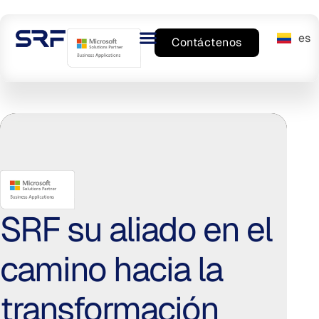
es
en
Contáctenos
Arquitectura
digital para
SRF su aliado en el
negocios
camino hacia la
inteligentes​
transformación