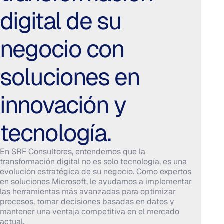
Soluciones tecnológicas Microsoft
digital de su
implementadas por expertos que
impulsan resultados reales en su
negocio con
negocio.
soluciones en
Solicite
Contacte un
una demo
experto
innovación y
tecnología.
En SRF Consultores, entendemos que la
transformación digital no es solo tecnología, es una
evolución estratégica de su negocio. Como expertos
en soluciones Microsoft, le ayudamos a implementar
las herramientas más avanzadas para optimizar
procesos, tomar decisiones basadas en datos y
mantener una ventaja competitiva en el mercado
actual.