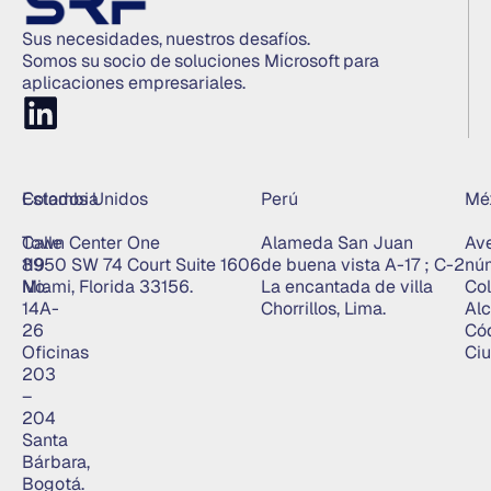
Sus necesidades, nuestros desafíos.
Somos su socio de soluciones Microsoft para
aplicaciones empresariales.
Colombia
Estados Unidos
Perú
Mé
Calle
Town Center One
Alameda San Juan
Ave
119
8950 SW 74 Court Suite 1606
de buena vista A-17 ; C-2
nú
No.
Miami, Florida 33156.
La encantada de villa
Col
14A-
Chorrillos, Lima.
Alc
26
Có
Oficinas
Ciu
203
–
204
Santa
Bárbara,
Bogotá.